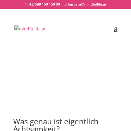
+43/699 150 150 00
barbara@mindfullife.at
Was ist
achtsamkeit
Sie können die äußeren Einflüsse oft
nicht beeinflussen – aber Sie haben die
Wahl darauf zu regieren und zu lernen
auf der Welle zu surfen.
G
Was
genau
ist
eigentlich
Achtsamkeit?